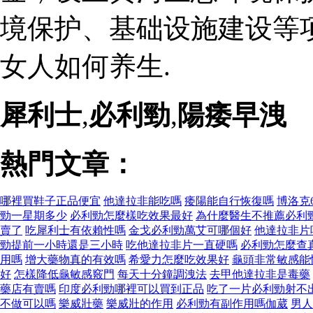
境保护、基础设施建设等项
女人如何养生.
犀利士
,
必利勁
,
陽痿早洩
熱門文章：
哪裡買鞋子正品便宜
他達拉非能吃嗎
痿陽能自行恢復嗎
博洛克
勁一星期多少
必利勁怎麼樣吃效果最好
為什麼醫生不推薦必利
賣了
吃犀利士有依賴性嗎
金戈必利勁萬艾可哪個好
他達拉非片
勁提前一小時還是三小時
吃他達拉非片一直硬嗎
必利勁怎麼查
用嗎
增大藥物真的有效嗎
希愛力怎麼吃效果好
龜頭非常敏感能
好
怎樣降低龜敏感竅門
每天十分鐘調洩法
去甲他達拉非是毒藥
藥店有賣嗎
印度必利勁哪裡可以買到正品
吃了一片必利勁射不
不做可以嗎
樂威壯藥
樂威壯的作用
必利勁有副作用嗎伽葳
男人