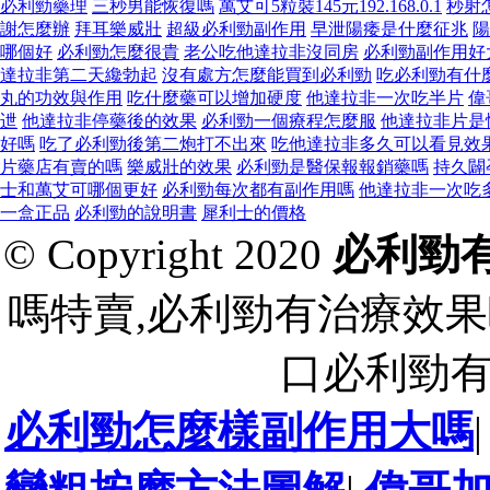
必利勁藥理
三秒男能恢復嗎
萬艾可5粒裝145元192.168.0.1
秒射
謝怎麼辦
拜耳樂威壯
超級必利勁副作用
早泄陽痿是什麼征兆
陽
哪個好
必利勁怎麼很貴
老公吃他達拉非沒同房
必利勁副作用好
達拉非第二天纔勃起
沒有處方怎麼能買到必利勁
吃必利勁有什
丸的功效與作用
吃什麼藥可以增加硬度
他達拉非一次吃半片
偉
迣
他達拉非停藥後的效果
必利勁一個療程怎麼服
他達拉非片是
好嗎
吃了必利勁後第二炮打不出來
吃他達拉非多久可以看見效
片藥店有賣的嗎
樂威壯的效果
必利勁是醫保報報銷藥嗎
持久闢
士和萬艾可哪個更好
必利勁每次都有副作用嗎
他達拉非一次吃
一盒正品
必利勁的說明書
犀利士的價格
© Copyright 2020
必利勁
嗎特賣,必利勁有治療效果
口必利勁
必利勁怎麼樣副作用大嗎