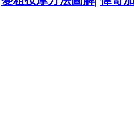
變粗按摩方法圖解
|
偉哥