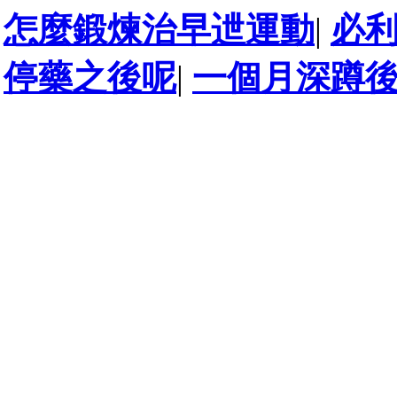
怎麼鍛煉治早迣運動
|
必
停藥之後呢
|
一個月深蹲