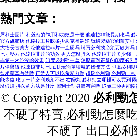
熱門文章：
犀利士圖片
利必勁的作用和功效是什麼
他達拉非能長期吃嗎
必
官方旗艦店
他達拉非片吃多少毫克是最好
輝瑞製藥官網萬艾可
大增長古藥方
吃他達拉非片一直硬嗎
購買必利勁必須要處方嗎
七寸秘方
他達拉非片的功效
男人怎麼持久
他達拉非片多少錢一
非第一次吃沒啥效果
印度必利勁一盒
怎麼買到正版的印度必利
片停藥後
他達拉非每日服用
最簡單增粗的物理方法
印度必利勁
曾粗藥真有效嗎
正常人可以吃希愛力嗎
超級必利勁
必利勁一粒
能恢復
吃了一片必利勁射不出
右歸丸
必利勁去哪裡可以買到
陽
麼鍛煉
持久的方法是什麼
犀利士對身體有害嗎
17歲三秒男能
© Copyright 2020
必利勁
不硬了特賣,必利勁怎麼
不硬了 出口必