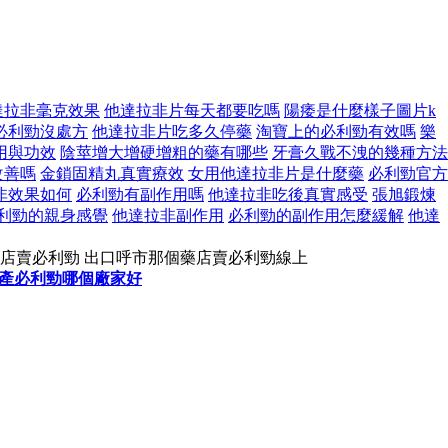
達拉非毫克效果
他達拉非片每天都要吃嗎
陽痿是什麼樣子圖片k
必利勁沒處方
他達拉非片吃多久停藥
淘寶上的必利勁有效嗎
樂
用與功效
陰莖增大增硬增粗的藥有哪些
牙膏久戰不洩的幾種方法
改善嗎
金鎖固精丸真實療效
女用他達拉非片是什麼藥
必利勁官方
非效果如何
必利勁有副作用嗎
他達拉非吃後真實感受
張旭鍛煉
利勁的親身感覺
他達拉非副作用
必利勁的副作用怎麼緩解
他達
藥店賣必利勁 出口呼市那個藥店賣必利勁線上
產必利勁哪個廠家好