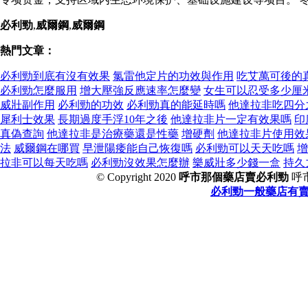
必利勁
,
威爾鋼
,
威爾鋼
熱門文章：
必利勁到底有沒有效果
氯雷他定片的功效與作用
吃艾萬可後的
必利勁怎麼服用
增大壓強反應速率怎麼變
女生可以忍受多少厘
威壯副作用
必利勁的功效
必利勁真的能延時嗎
他達拉非吃四分
犀利士效果
長期過度手浮10年之後
他達拉非片一定有效果嗎
印
真偽查詢
他達拉非是治療藥還是性藥
增硬劑
他達拉非片使用效
法
威爾鋼在哪買
早泄陽痿能自己恢復嗎
必利勁可以天天吃嗎
增
拉非可以每天吃嗎
必利勁沒效果怎麼辦
樂威壯多少錢一盒
持久
© Copyright 2020
呼市那個藥店賣必利勁
呼
必利勁一般藥店有