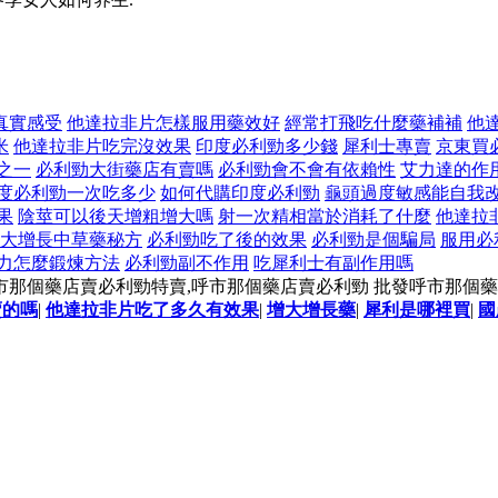
真實感受
他達拉非片怎樣服用藥效好
經常打飛吃什麼藥補補
他
米
他達拉非片吃完沒效果
印度必利勁多少錢
犀利士專賣
京東買
之一
必利勁大街藥店有賣嗎
必利勁會不會有依賴性
艾力達的作
度必利勁一次吃多少
如何代購印度必利勁
龜頭過度敏感能自我
果
陰莖可以後天增粗增大嗎
射一次精相當於消耗了什麼
他達拉
大增長中草藥秘方
必利勁吃了後的效果
必利勁是個騙局
服用必
力怎麼鍛煉方法
必利勁副不作用
吃犀利士有副作用嗎
市那個藥店賣必利勁特賣,呼市那個藥店賣必利勁 批發呼市那個
賣的嗎
|
他達拉非片吃了多久有效果
|
增大增長藥
|
犀利是哪裡買
|
國