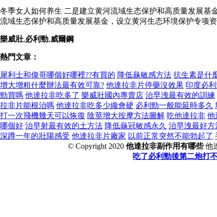
冬季女人如何养生 二是建立黄河流域生态保护和高质量发展基
流域生态保护和高质量发展基金，设立黄河生态环境保护专项资
樂威壯
,
必利勁
,
威爾鋼
熱門文章：
犀利士和偉哥哪個好哪裡??有買的
降低龜敏感方法
抗生素是什
增大增粗什麼辦法最有效可靠?
他達拉非片停藥沒效果
印度必利
勁買嗎
他達拉非吃多了
樂威壯國內專賣店
治早洩最有效的訓練
拉非片能根治嗎
他達拉非吃多少纔會硬
必利勁一般能延時多久
打一次飛機幾天可以恢復
陰莖增大按摩方法圖解
吃他達拉非
他
哪個好
治早射最有效的土方法
降低龜冠敏感永久
治早洩最好方
深蹲一年的壯陽感受
他達拉非片廠家
以前正常突然不能勃起了
© Copyright 2020
他達拉非副作用有哪些
他
吃了必利勁後第二炮打