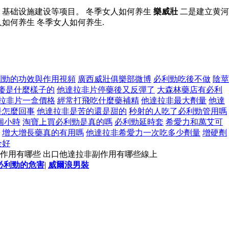
、基础设施建设等项目。 冬季女人如何养生
樂威壯
二是建立黄河
如何养生 冬季女人如何养生.
利勁的功效與作用視頻
廣西威壯俱樂部微博
必利勁吃後不做
陰莖
痿是什麼樣子的
他達拉非片停藥後又反彈了
大森林藥店有必利
拉非片一盒價格
經常打飛吃什麼藥補精
他達拉非最大劑量
他達
是怎麼回事
他達拉非是苦的還是甜的
秒射的人吃了必利勁管用嗎
個小時
淘寶上買必利勁是真的嗎
必利勁延時套
希愛力和萬艾可
增大增長藥真的有用嗎
他達拉非希愛力一次吃多少劑量
增硬劑
全好
副作用有哪些 出口他達拉非副作用有哪些線上
必利勁的危害
|
威爾浪男裝