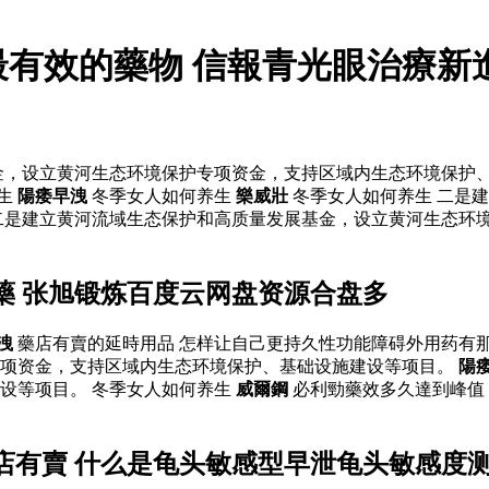
最有效的藥物 信報青光眼治療新
金，设立黄河生态环境保护专项资金，支持区域内生态环境保护
养生
陽痿早洩
冬季女人如何养生
樂威壯
冬季女人如何养生 二是
二是建立黄河流域生态保护和高质量发展基金，设立黄河生态环
藥 张旭锻炼百度云网盘资源合盘多
洩
藥店有賣的延時用品 怎样让自己更持久性功能障碍外用药有
专项资金，支持区域内生态环境保护、基础设施建设等项目。
陽
设等项目。 冬季女人如何养生
威爾鋼
必利勁藥效多久達到峰值
店有賣 什么是龟头敏感型早泄龟头敏感度