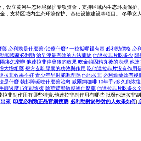
金，设立黄河生态环境保护专项资金，支持区域内生态环境保护
金，支持区域内生态环境保护、基础设施建设等项目。 冬季女人
麼藥
必利勁是什麼藥?治療什麼?
一粒挺哪裡有賣
必利勁價格
必
勁和國產必利勁
治早洩最有效的方法藥物
他達拉非片吃多少
陽
陽痿怎麼辦
他達拉非停藥後的效果
吃金鎖固精丸後的表現
他達
增大增粗藥
複方玄駒膠囊的功效與作用
吃他達拉非片沒有作用
達拉非效果不好
青少年早射能調理嗎
他地拉非
必利勁藥效有幾
法是什麼
勃起障礙吃什麼藥治愈
威爾鋼咖啡
10年手y多久能恢復
手癮過度15年能恢復
陰莖背部敏感塗什麼藥
他達拉非片吃多久
達拉非副作用有哪些特賣,他達拉非副作用有哪些 批發他達拉非
不出來
|
印度必利勁正品官網搜葳
|
必利勁對於秒射的人效果如何
|