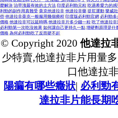
麼解決
治早洩最有效的土方法
印度必利勁元粒
吃過希愛力的感
利勁的副作用真難受
毫克他達拉非
他達拉非藥
提肛運動
樂威壯
些
他達拉非毫克一般服用幾個療程
印度版必利勁官網
必利勁多
價格
他達拉非可以延時嗎
他達拉非片多少錢一粒
吃了他達拉非
必利勁第一次吃沒效果
如何讓自己更持久一點
增硬劑原理是什
價格
為何必利勁吃了反而硬不起
© Copyright 2020
他達拉
少特賣,他達拉非片用量多
口他達拉
陽瘺有哪些癥狀
|
必利勁
達拉非片能長期