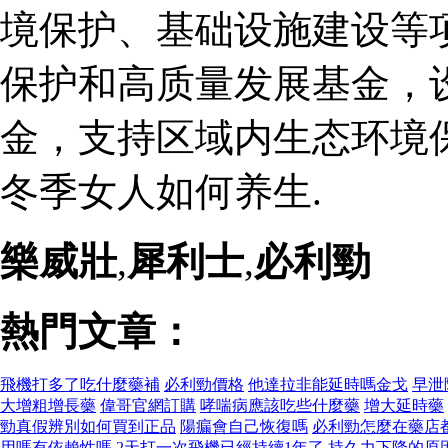
境保护、基础设施建设等
保护和高质量发展基金，
金，支持区域内生态环境
冬季女人如何养生.
樂威壯
,
犀利士
,
必利勁
熱門文章：
飛機打多了吃什麼藥補
必利勁價格
他達拉非能延時嗎金戈
早泄
大增粗增長藥
偉哥官網訂購
哮喘病應該吃些什麼藥
增大延時藥
勁真假辨別如何買到正品
陽瘺會自己恢復嗎
必利勁怎麼在藥店
用嗎有依賴性嗎
2天打一次飛機已經持續1年了
持久力下降的原