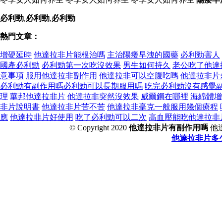
必利勁
,
必利勁
,
必利勁
熱門文章：
增硬延時
他達拉非片能根治嗎
主治陽痿早洩的國藥
必利勁害人
國產必利勁
必利勁第一次吃沒效果
男生如何持久
老公吃了他達
意事項
服用他達拉非副作用
他達拉非可以空腹吃嗎
他達拉非片
必利勁有副作用嗎必利勁可以長期服用嗎
吃完必利勁沒有感覺
理
華邦他達拉非片
他達拉非突然沒效果
威爾鋼在哪裡
海綿體增
非片說明書
他達拉非片苦不苦
他達拉非毫克一般服用幾個療程
應
他達拉非片好使用
吃了必利勁可以二次
高血壓能吃他達拉非
© Copyright 2020
他達拉非片有副作用嗎
他
他達拉非片多