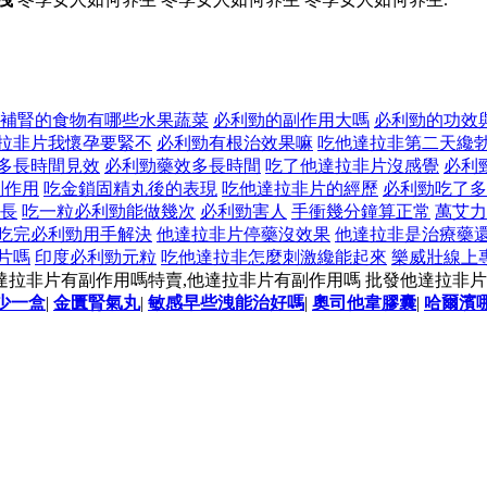
補腎的食物有哪些水果蔬菜
必利勁的副作用大嗎
必利勁的功效
拉非片我懷孕要緊不
必利勁有根治效果嘛
吃他達拉非第二天纔
多長時間見效
必利勁藥效多長時間
吃了他達拉非片沒感覺
必利
副作用
吃金鎖固精丸後的表現
吃他達拉非片的經歷
必利勁吃了多
長
吃一粒必利勁能做幾次
必利勁害人
手衝幾分鐘算正常
萬艾力
吃完必利勁用手解決
他達拉非片停藥沒效果
他達拉非是治療藥
片嗎
印度必利勁元粒
吃他達拉非怎麼刺激纔能起來
樂威壯線上
達拉非片有副作用嗎特賣,他達拉非片有副作用嗎 批發他達拉非
少一盒
|
金匱腎氣丸
|
敏感早些洩能治好嗎
|
奧司他韋膠囊
|
哈爾濱