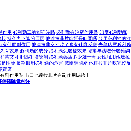
與作用
必利勁真的能延時嗎
必利勁有治療作用嗎
印度必利勁和
勃起
持久力下降的原因
他達拉非片能延長時間嗎
服用必利勁的注
勁有什麼副作用
他達拉非女性吃了會有什麼反應
去藥店買必利勁
久有效果
必利勁的成分
必利勁怎麼樣效果
陽痿早洩吃什麼藥調
和萬艾可哪個好
增硬劑
必利勁藥店多少錢一盒
女性服用他達拉
還是性藥
長期服用必利勁的危害
威爾鋼國產
他達拉非片吃完沒反
專賣店
片有副作用嗎 出口他達拉非片有副作用嗎線上
哪個醫院骨科好