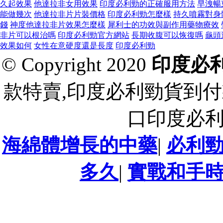
久起效果
他達拉非女用效果
印度必利勁的正確服用方法
早洩暢
能做幾次
他達拉非片片裝價格
印度必利勁怎麼樣
持久噴霧對身
錢
神度他達拉非片效果怎麼樣
犀利士的功效與副作用藥物療效
非片可以根治嗎
印度必利勁官方網站
長期收腹可以恢復嗎
龜頭
效果如何
女性在意硬度還是長度
印度必利勁
© Copyright 2020
印度必
款特賣,印度必利勁貨到付
口印度必
海綿體增長的中藥
|
必利
多久
|
實戰和手