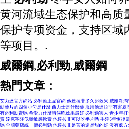
黄河流域生态保护和高质
保护专项资金，支持区域
等项目。.
威爾鋼
,
必利勁
,
威爾鋼
熱門文章：
艾力達官方網站
必利勁正品官網
他達拉非多久起效果
威爾剛淘
勁藥片的四個小勺是什麼
西力士是什麼藥
服用他達拉非有害處
有必利勁賣嗎
希愛力什麼時候吃效果最好
必利勁害人
青少年打
賣
達克寧降低龜敏感軟膏
他達拉非可以吃半片嗎
手浮5年恢復
嗎
全國藥店統一價必利勁
他達拉非是苦的還是甜的好
沒有處方