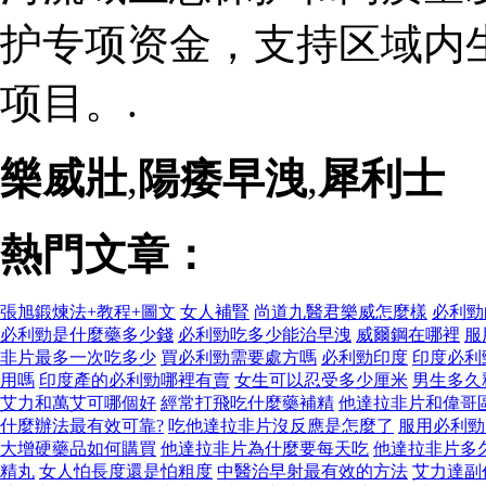
护专项资金，支持区域内
项目。.
樂威壯
,
陽痿早洩
,
犀利士
熱門文章：
張旭鍛煉法+教程+圖文
女人補腎
尚道九醫君樂威怎麼樣
必利勁
必利勁是什麼藥多少錢
必利勁吃多少能治早洩
威爾鋼在哪裡
服
非片最多一次吃多少
買必利勁需要處方嗎
必利勁印度
印度必利
用嗎
印度產的必利勁哪裡有賣
女生可以忍受多少厘米
男生多久
艾力和萬艾可哪個好
經常打飛吃什麼藥補精
他達拉非片和偉哥
什麼辦法最有效可靠?
吃他達拉非片沒反應是怎麼了
服用必利勁
大增硬藥品如何購買
他達拉非片為什麼要每天吃
他達拉非片多
精丸
女人怕長度還是怕粗度
中醫治早射最有效的方法
艾力達副