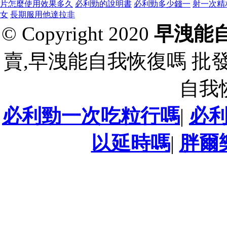
片怎麼使用效果多久
必利勁的說明書
必利勁多少錢一
射一次精
女
長期服用他達拉非
© Copyright 2020
早洩能
賣,早洩能自我恢復嗎 批
自我
必利勁一次吃粒行嗎
|
必
以延時嗎
|
胖爾