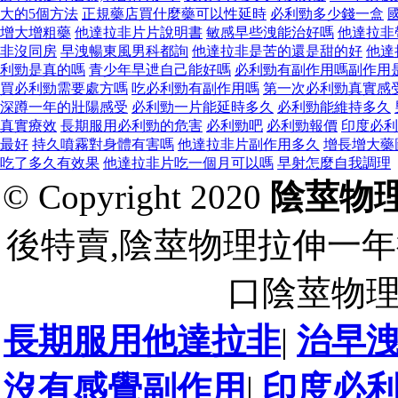
大的5個方法
正規藥店買什麼藥可以性延時
必利勁多少錢一盒
增大增粗藥
他達拉非片片說明書
敏感早些洩能治好嗎
他達拉非
非沒同房
早洩暢東風男科都詢
他達拉非是苦的還是甜的好
他達
利勁是真的嗎
青少年早迣自己能好嗎
必利勁有副作用嗎副作用
買必利勁需要處方嗎
吃必利勁有副作用嗎
第一次必利勁真實感
深蹲一年的壯陽感受
必利勁一片能延時多久
必利勁能維持多久
真實療效
長期服用必利勁的危害
必利勁吧
必利勁報價
印度必利
最好
持久噴霧對身體有害嗎
他達拉非片副作用多久
增長增大藥
吃了多久有效果
他達拉非片吃一個月可以嗎
早射怎麼自我調理
© Copyright 2020
陰莖物
後特賣,陰莖物理拉伸一年
口陰莖物
長期服用他達拉非
|
治早
沒有感覺副作用
|
印度必