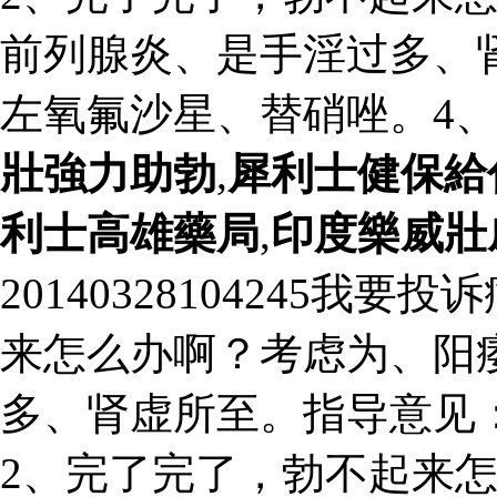
前列腺炎、是手淫过多、
左氧氟沙星、替硝唑。4
壯強力助勃
,
犀利士健保給
利士高雄藥局
,
印度樂威壯
20140328104245
来怎么办啊？考虑为、阳
多、肾虚所至。指导意见
2、完了完了，勃不起来