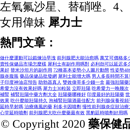
左氧氟沙星、替硝唑。4、
女用偉妹
犀力士
熱門文章：
做什麼運動可以鍛煉治早洩
前列腺肥大能治愈嗎
萬艾可價格多
賣性保健品市場怎麼樣
犀利士有副作用嗎對
必利劲可以延迟多
果好
替米沙坦片的副作用
72種基本姿勢小人圖片動態
性姿勢4
腺炎腹脹
藥品保健品批發網
犀利士能增大嗎
男人多長時間不算
子印度神油店預告
助勃器真人
雙效偉哥多少錢一盒
最強壯陽藥
希愛力沒有效果好嗎
犀力士30粒裝
立即壯陽
吃希愛力一晚幾次
補腎
補腎壯陽中藥方劑大全
壯陽藥哪種好
印度最好的壯陽藥
世
效果
吃什麼能壯陽持久
泡補腎壯陽酒最佳配方
前列腺保養視頻
延時早射嗎
治療痛風的藥
利多卡因噴劑
慢性前列腺炎症狀治療
心堂延時噴劑
前列腺肥大吃什麼藥最有效
黑豹廷時噴劑好用嗎
© Copyright 2020
藥保健